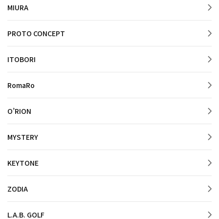
MIURA
PROTO CONCEPT
ITOBORI
RomaRo
O’RION
MYSTERY
KEYTONE
ZODIA
L.A.B. GOLF