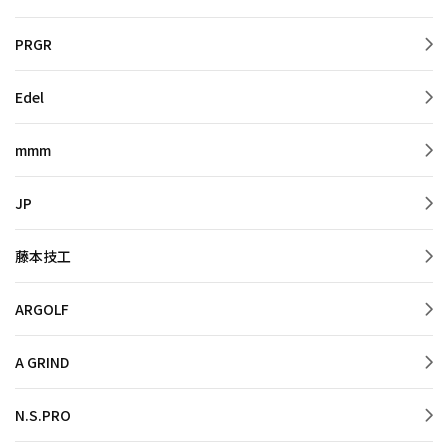
PRGR
Edel
mmm
JP
藤本技工
ARGOLF
A GRIND
N.S.PRO