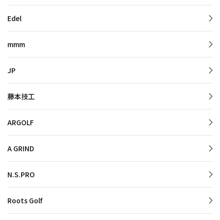
Edel
mmm
JP
藤本技工
ARGOLF
A GRIND
N.S.PRO
Roots Golf