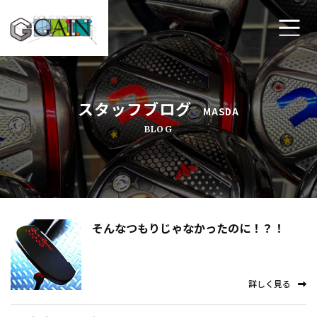
ホーム
スタッフブログ
MASDA
ゴルフ工房ゲインについて
BLOG
工房メニュー
アクセス・店舗案内
よくあるご質問
そんなつもりじゃなかったのに！？！
プライバシーポリシー
詳しく見る
お問い合わせ