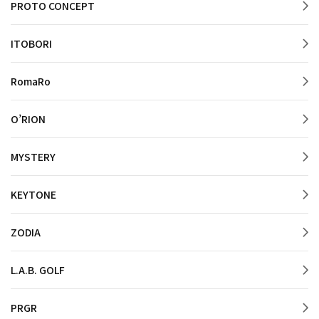
PROTO CONCEPT
ITOBORI
RomaRo
O’RION
MYSTERY
KEYTONE
ZODIA
L.A.B. GOLF
PRGR