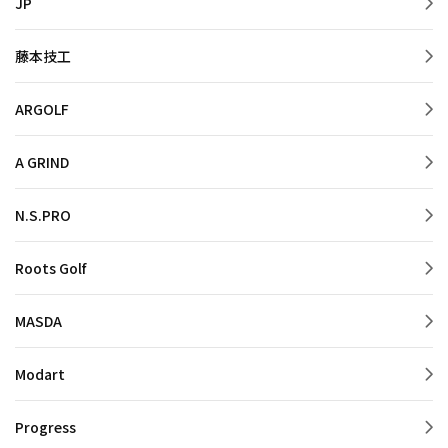
JP
藤本技工
ARGOLF
A GRIND
N.S.PRO
Roots Golf
MASDA
Modart
Progress