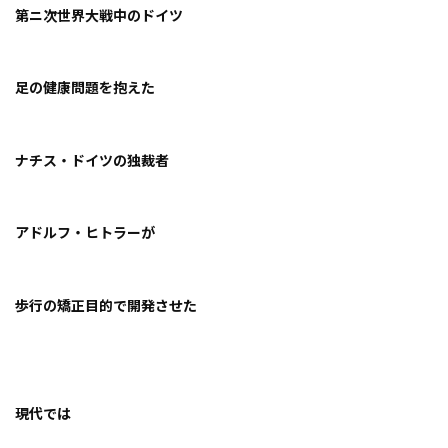
第ニ次世界大戦中のドイツ
お知らせ
事例紹介
足の健康問題を抱えた
スタッフブログ
ナチス・ドイツの独裁者
アドルフ・ヒトラーが
歩行の矯正目的で開発させた
現代では