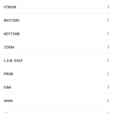
O’RION
MYSTERY
KEYTONE
ZODIA
L.A.B. GOLF
PRGR
Edel
mmm