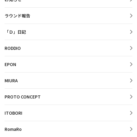
ラウンド報告
「Ｄ」日記
RODDIO
EPON
MIURA
PROTO CONCEPT
ITOBORI
RomaRo