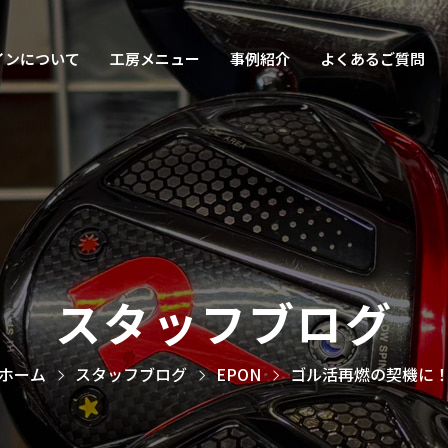
インについて
工房メニュー
事例紹介
よくあるご質問
スタッフブログ
ホーム
スタッフブログ
EPON
ゴル活再燃の契機に