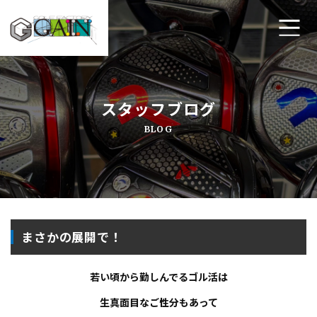
ホーム
スタッフブログ
ゴルフ工房ゲインについて
BLOG
工房メニュー
アクセス・店舗案内
よくあるご質問
まさかの展開で！
プライバシーポリシー
若い頃から勤しんでるゴル活は
お問い合わせ
生真面目なご性分もあって