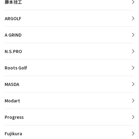
藤本技工
ARGOLF
A GRIND
N.S.PRO
Roots Golf
MASDA
Modart
Progress
Fujikura