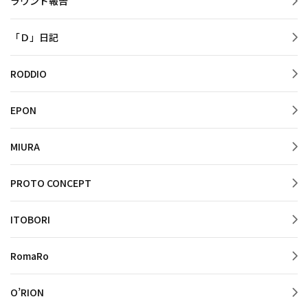
ラウンド報告
「Ｄ」日記
RODDIO
EPON
MIURA
PROTO CONCEPT
ITOBORI
RomaRo
O’RION