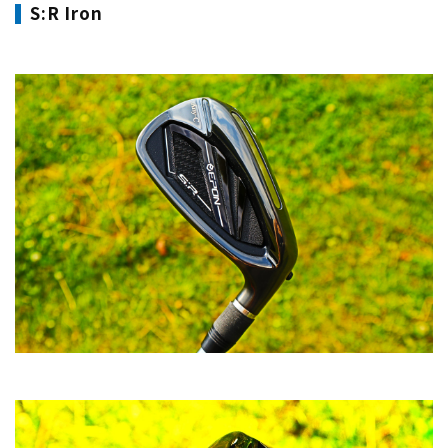
​S:R Iron