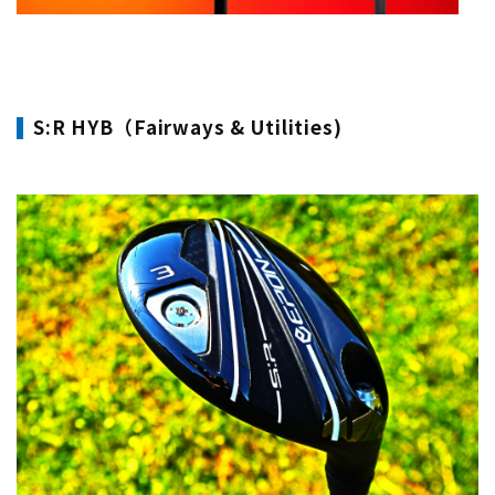
​S:R HYB（Fairways & Utilities)