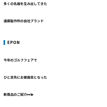
多くの名器を生み出してきた
お知らせ
事例紹介
遠藤製作所の自社ブランド
スタッフブログ
​EPON
今年のゴルフフェアで
ひと足先にお披露目となった
新商品のご紹介👀💫