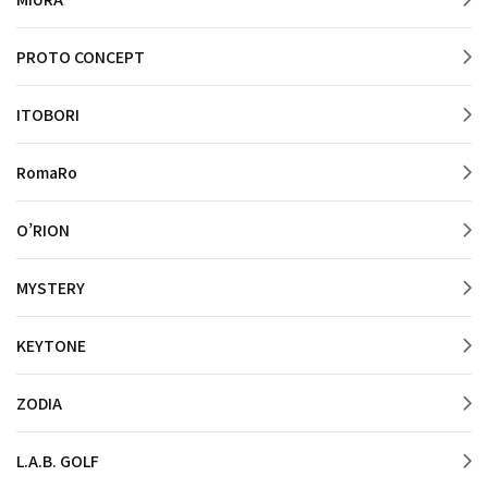
PROTO CONCEPT
ITOBORI
RomaRo
O’RION
MYSTERY
KEYTONE
ZODIA
L.A.B. GOLF