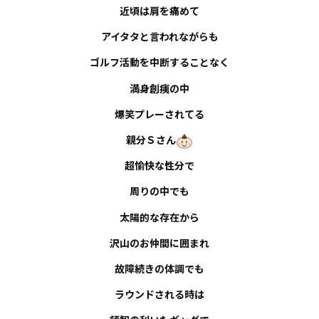
近頃は肩を痛めて
お知らせ
アイタタと言われながらも
事例紹介
ゴルフ活動を中断することなく
満身創痍の中
スタッフブログ
爆笑プレーされてる
親分
Ｓ
さん
超愉快な性分で
周りの中でも
太陽的な存在から
沢山のお仲間に囲まれ
故障続きの体調でも
ラウンドされる時は