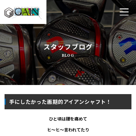
ホーム
スタッフブログ
ゴルフ工房ゲインについて
BLOG
工房メニュー
アクセス・店舗案内
よくあるご質問
手にしたかった画期的アイアンシャフト！
プライバシーポリシー
ひと頃は腰を痛めて
お問い合わせ
ヒ～ヒ～言われてたり