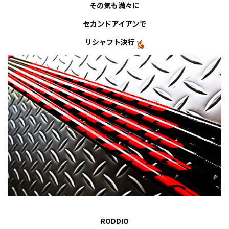
その気も満々に
セカンドアイアンで
リシャフト決行
R
O
D
D
I
O