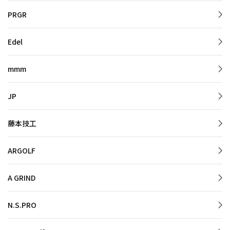
PRGR
Edel
mmm
JP
藤本技工
ARGOLF
A GRIND
N.S.PRO