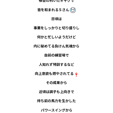
頓智の利いたギャグで
皆を和まれる
Ｓ
さん
日頃は
事業をしっかりと切り盛りし
何かと忙しいようだけど
内に秘めてる負けん気魂から
自前の練習場で
人知れず特訓するなど
向上意欲も燃やされてる
その成果から
近頃は調子も上向きで
持ち前の馬力を生かした
パワースイングから