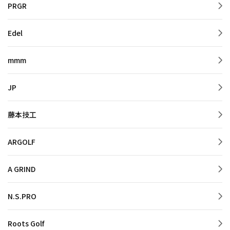
PRGR
Edel
mmm
JP
藤本技工
ARGOLF
A GRIND
N.S.PRO
Roots Golf