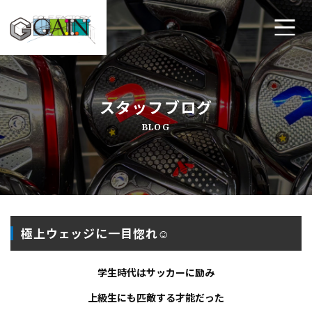
ホーム
スタッフブログ
ゴルフ工房ゲインについて
BLOG
工房メニュー
アクセス・店舗案内
よくあるご質問
極上ウェッジに一目惚れ☺︎
プライバシーポリシー
学生時代はサッカーに励み
お問い合わせ
上級生にも匹敵する才能だった