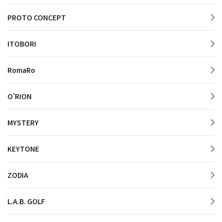
PROTO CONCEPT
ITOBORI
RomaRo
O’RION
MYSTERY
KEYTONE
ZODIA
L.A.B. GOLF