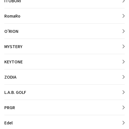
ITOBORI
RomaRo
O’RION
MYSTERY
KEYTONE
ZODIA
L.A.B. GOLF
PRGR
Edel