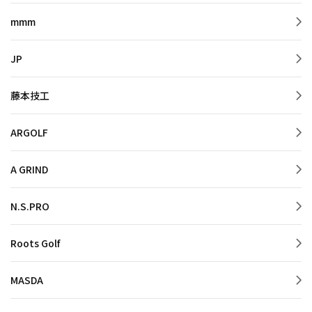
mmm
JP
藤本技工
ARGOLF
A GRIND
N.S.PRO
Roots Golf
MASDA