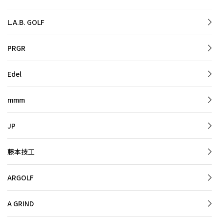
L.A.B. GOLF
PRGR
Edel
mmm
JP
藤本技工
ARGOLF
A GRIND