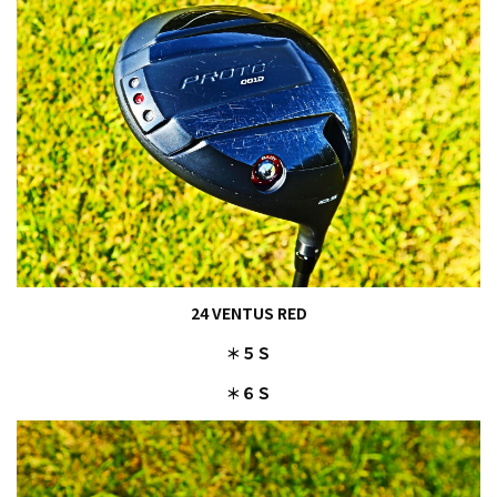
24 VENTUS RED
＊５Ｓ
＊６Ｓ